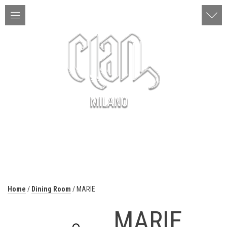
ITA | ENG
MENU
Home
/
Dining Room
/ MARIE
MARIE